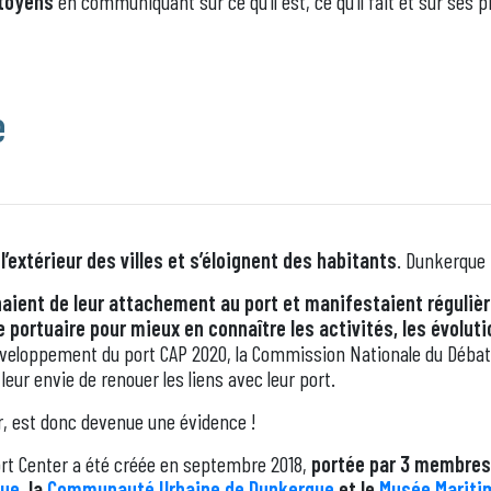
itoyens
en communiquant sur ce qu’il est, ce qu’il fait et sur ses
e
l’extérieur des villes et s’éloignent des habitants
. Dunkerque 
ient de leur attachement au port et manifestaient régulièr
re portuaire pour mieux en connaître les activités, les évolut
éveloppement du port CAP 2020, la Commission Nationale du Débat P
leur envie de renouer les liens avec leur port.
r, est donc devenue une évidence !
rt Center a été créée en septembre 2018,
portée par 3 membres 
que
, la
Communauté Urbaine de Dunkerque
et le
Musée Maritim